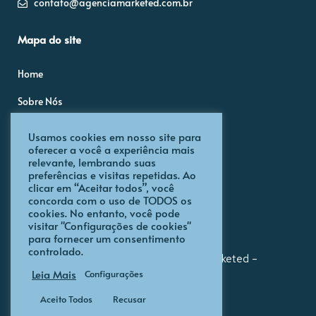
contato@agenciamarketed.com.br
Mapa do site
Home
Sobre Nós
Blog
Usamos cookies em nosso site para
oferecer a você a experiência mais
Portfólio
relevante, lembrando suas
preferências e visitas repetidas. Ao
Políticas de Privacidade
clicar em “Aceitar todos”, você
concorda com o uso de TODOS os
cookies. No entanto, você pode
visitar "Configurações de cookies"
para fornecer um consentimento
controlado.
Todos os direitos reservados. Agência Marketed –
Leia Mais
Configurações
Marketing e Publicidade
Aceito Todos
Recusar