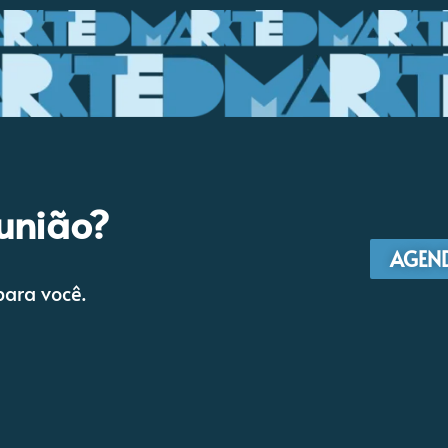
união?
AGEN
ara você.