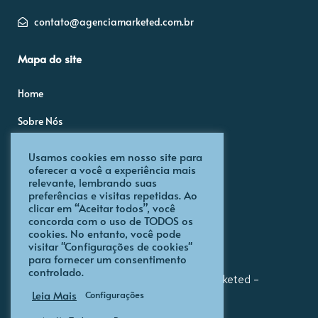
contato@agenciamarketed.com.br
Mapa do site
Home
Sobre Nós
Blog
Usamos cookies em nosso site para
oferecer a você a experiência mais
Portfólio
relevante, lembrando suas
preferências e visitas repetidas. Ao
Políticas de Privacidade
clicar em “Aceitar todos”, você
concorda com o uso de TODOS os
cookies. No entanto, você pode
visitar "Configurações de cookies"
para fornecer um consentimento
controlado.
Todos os direitos reservados. Agência Marketed –
Leia Mais
Configurações
Marketing e Publicidade