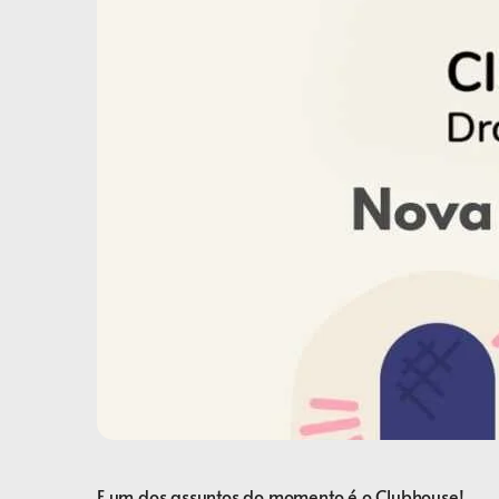
E um dos assuntos do momento é o Clubhouse!⠀