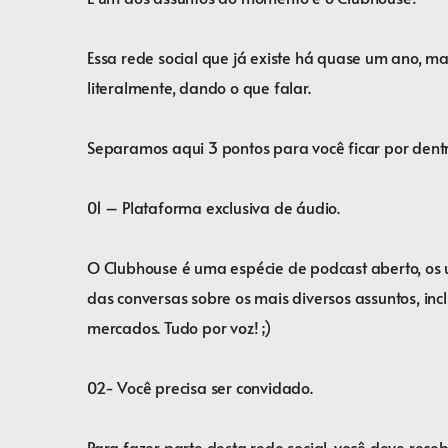
⠀
Essa rede social que já existe há quase um ano, m
literalmente, dando o que falar.⠀
⠀
Separamos aqui 3 pontos para você ficar por dent
⠀
01 – Plataforma exclusiva de áudio.⠀
⠀
O Clubhouse é uma espécie de podcast aberto, os 
das conversas sobre os mais diversos assuntos, incl
mercados. Tudo por voz! ;)⠀
⠀
02- Você precisa ser convidado.⠀
⠀
Para fazer parte desta rede social, você deve re