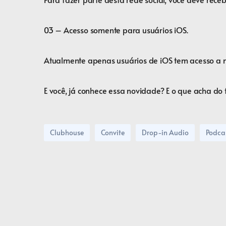
⠀
03 – Acesso somente para usuários iOS.⠀
⠀
Atualmente apenas usuários de iOS tem acesso a
⠀
E você, já conhece essa novidade? E o que acha do 
Clubhouse
Convite
Drop-in Audio
Podca