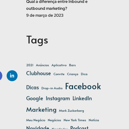
Qual a diferença entre Inbound e
outbound marketing?
9 de março de 2023
Tags
2021
Anúncios
Aplicativo
Bars
Clubhouse
Convite
Criança
Dica
Facebook
Dicas
e
Linke
Drop-in Audio
Google
Instagram
LinkedIn
k
dIn
Marketing
Mark Zuckerberg
Meu Negócio
Negócios
New York Times
Notícia
Novidade
Podcast
Novidades