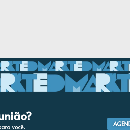
união?
AGEN
ara você.