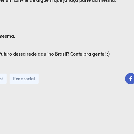
 mesma.⠀
futuro dessa rede aqui no Brasil? Conte pra gente! ;)⠀
st
Rede social
Fac
boo