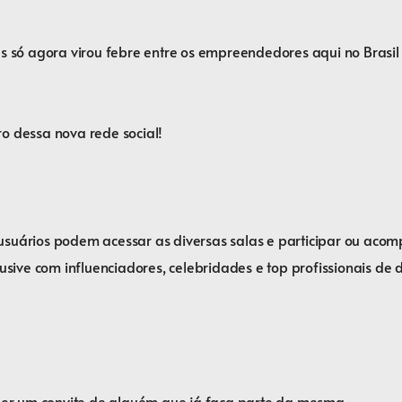
as só agora virou febre entre os empreendedores aqui no Brasil
ro dessa nova rede social!⠀
usuários podem acessar as diversas salas e participar ou aco
usive com influenciadores, celebridades e top profissionais de 
ceber um convite de alguém que já faça parte da mesma.⠀